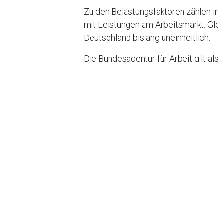
Zu den Belastungsfaktoren zähle
mit Leistungen am Arbeitsmarkt. Glei
Deutschland bislang uneinheitlich.
Die Bundesagentur für Arbeit gilt al
Arbeitsmarktes. Veränderungen be
aufmerksam beobachtet, da sie Rück
ermöglichen.
Das Arbeitsagentur Defizit fällt na
Die Entwicklung des Arbeitsagentu
Gegenstand wirtschaftspolitischer 
Auswirkung
Unternehmen sollten die Entwicklu
Veränderungen bei Beschäftigung un
Personalstrategien haben können.