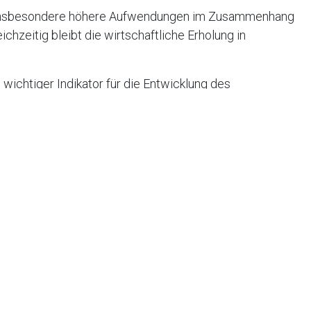
n insbesondere höhere Aufwendungen im Zusammenhang
chzeitig bleibt die wirtschaftliche Erholung in
s wichtiger Indikator für die Entwicklung des
i Einnahmen und Ausgaben werden regelmäßig
schlüsse auf die allgemeine Beschäftigungssituation
ch aktuellen Planungen höher aus als bisher angenommen.
r Defizits dürfte deshalb auch in den kommenden Monaten
Diskussionen bleiben.
 auf deutsche Unternehmen
ng am Arbeitsmarkt aufmerksam verfolgen, da
d Fachkräfteangebot langfristig Einfluss auf