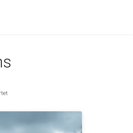
ns
tet.